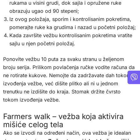
rukama u visini grudi, dok sajla i opružene ruke
obrazuju ugao od 90 stepeni;
Iz ovog položaja, sporim i kontrolisanim pokretima,
pomerajte ruke ka grudima i nazad u početni položaj;
Kada završite vežbu kontrolisanim pokretima vratite
sajlu u njen početni položaj.
Ponovite vežbu 10 puta za svaku stranu u željenom
broju serija. Prilikom povlačenja ručke vodite računa da
ne rotirate kukove. Nemojte da zadržavate dah tokom
izvođenja vežbe, već dišite plitko ali ni u jednom
trenutku ne izdišite do kraja. Stomak držite čvrsto
tokom izvođenja vežbe.
Farmers walk – vežba koja aktivira
mišiće celog tela
Ako se izvodi na određeni način, ova vežba je idealan