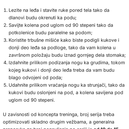
Lezite na leđa i stavite ruke pored tela tako da
dlanovi budu okrenuti ka podu;
Savijte kolena pod uglom od 90 stepeni tako da
potkolenice budu paralelne sa podom;
Koristite trbušne mišiće kako biste podigli kukove i
donji deo leđa sa podloge, tako da vam kolena u
završnom položaju budu iznad gornjeg dela stomaka;
Izdahnite prilikom podizanja nogu ka grudima, tokom
kojeg kukovi i donji deo leđa treba da vam budu
blago odvojeni od poda;
Udahnite prilikom vraćanja nogu ka strunjači, tako da
kukovi budu oslonjeni na pod, a kolena savijena pod
uglom od 90 stepeni.
U zavisnosti od koncepta treninga, broj serija treba
optimizovati skladno drugim vežbama, a generalna