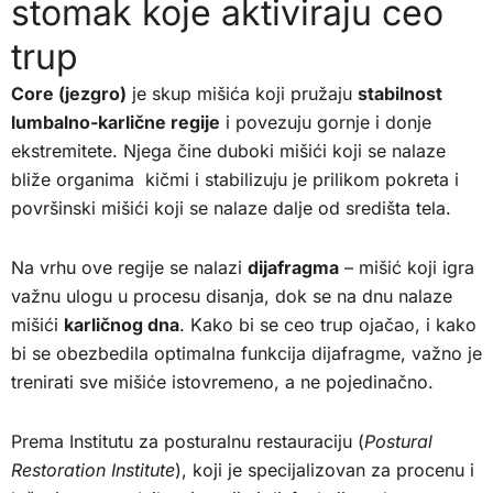
stomak koje aktiviraju ceo
trup
Core (jezgro)
je skup mišića koji pružaju
stabilnost
lumbalno-karlične regije
i povezuju gornje i donje
ekstremitete. Njega čine duboki mišići koji se nalaze
bliže organima kičmi i stabilizuju je prilikom pokreta i
površinski mišići koji se nalaze dalje od središta tela.
Na vrhu ove regije se nalazi
dijafragma
– mišić koji igra
važnu ulogu u procesu disanja, dok se na dnu nalaze
mišići
karličnog dna
. Kako bi se ceo trup ojačao, i kako
bi se obezbedila optimalna funkcija dijafragme, važno je
trenirati sve mišiće istovremeno, a ne pojedinačno.
Prema Institutu za posturalnu restauraciju (
Postural
Restoration Institute
), koji je specijalizovan za procenu i