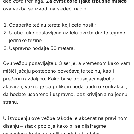
deo
core
treninga.
Za čvrst core i jake trbušne mišiće
ova vežba se izvodi na sledeći način.
Odaberite težinu tereta koji ćete nositi;
U obe ruke postavljene uz telo čvrsto držite tegove
jednake težine;
Uspravno hodajte 50 metara.
Ovu vežbu ponavljajte u 3 serije, a vremenom kako vam
mišići jačaju postepeno povećavajte težinu, kao i
pređenu razdaljinu. Kako bi se trbušnjaci najbolje
aktivirali, važno je da prilikom hoda budu u kontrakciji,
da hodate usporeno i uspravno, bez krivljenja na jednu
stranu.
U izvođenju ove vežbe takođe je akcenat na pravilnom
disanju – stack pozicija kako bi se dijafragme
nesmetano kretala uz plitke udahe i izdahe.