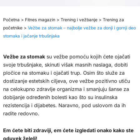
Početna
>
Fitnes magazin
>
Trening i vežbanje
>
Trening za
početnike
>
Vežbe za stomak – najbolje vežbe za donji i gornji deo
stomaka i jačanje trbušnjaka
Vežbe za stomak
su vežbe pomoću kojih ćete ojačati
svoje trbušnjake, skinuti višak masnih naslaga, dobiti
pločice na stomaku i ojačati trup. Osim što služe za
dostizanje estetskih ciljeva, ove vežbe pozitivno utiču
na celokupno zdravlje organizma i smanjuju šanse za
dobijanje određenih bolesti kao što su insulinska
rezistencija i dijabetes. Naravno, pod uslovom da ih
radite redovno.
Em ćete biti zdraviji, em ćete izgledati onako kako ste
oduvek želeli!