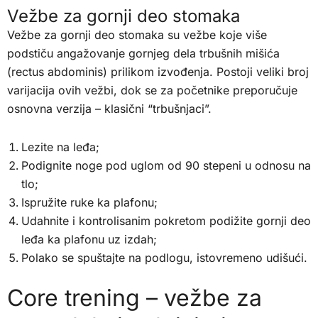
Vežbe za gornji deo stomaka
Vežbe za gornji deo stomaka su vežbe koje više
podstiču angažovanje gornjeg dela trbušnih mišića
(rectus abdominis) prilikom izvođenja. Postoji veliki broj
varijacija ovih vežbi, dok se za početnike preporučuje
osnovna verzija – klasični “trbušnjaci”.
Lezite na leđa;
Podignite noge pod uglom od 90 stepeni u odnosu na
tlo;
Ispružite ruke ka plafonu;
Udahnite i kontrolisanim pokretom podižite gornji deo
leđa ka plafonu uz izdah;
Polako se spuštajte na podlogu, istovremeno udišući.
Core trening – vežbe za