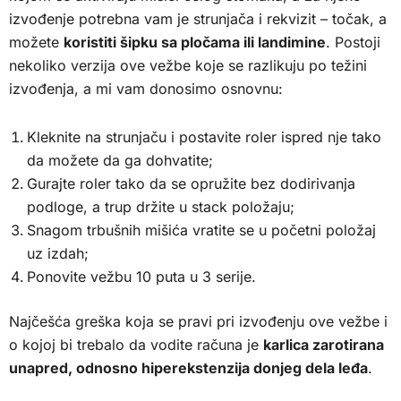
izvođenje potrebna vam je strunjača i rekvizit – točak, a
možete
koristiti šipku sa pločama ili landimine
. Postoji
nekoliko verzija ove vežbe koje se razlikuju po težini
izvođenja, a mi vam donosimo osnovnu:
Kleknite na strunjaču i postavite roler ispred nje tako
da možete da ga dohvatite;
Gurajte roler tako da se opružite bez dodirivanja
podloge, a trup držite u stack položaju;
Snagom trbušnih mišića vratite se u početni položaj
uz izdah;
Ponovite vežbu 10 puta u 3 serije.
Najčešća greška koja se pravi pri izvođenju ove vežbe i
o kojoj bi trebalo da vodite računa je
karlica zarotirana
unapred, odnosno hiperekstenzija donjeg dela leđa
.