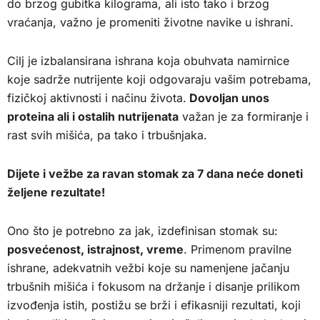
do brzog gubitka kilograma, ali isto tako i brzog
vraćanja, važno je promeniti životne navike u ishrani.
Cilj je izbalansirana ishrana koja obuhvata namirnice
koje sadrže nutrijente koji odgovaraju vašim potrebama,
fizičkoj aktivnosti i načinu života.
Dovoljan unos
proteina ali i ostalih nutrijenata
važan je za formiranje i
rast svih mišića, pa tako i trbušnjaka.
Dijete i vežbe za ravan stomak za 7 dana neće doneti
željene rezultate!
Ono što je potrebno za jak, izdefinisan stomak su:
posvećenost, istrajnost, vreme
. Primenom pravilne
ishrane, adekvatnih vežbi koje su namenjene jačanju
trbušnih mišića i fokusom na držanje i disanje prilikom
izvođenja istih, postižu se brži i efikasniji rezultati, koji