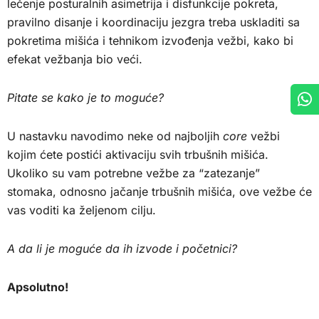
lečenje posturalnih asimetrija i disfunkcije pokreta,
pravilno disanje i koordinaciju jezgra treba uskladiti sa
pokretima mišića i tehnikom izvođenja vežbi, kako bi
efekat vežbanja bio veći.
Pitate se kako je to moguće?
U nastavku navodimo neke od najboljih
core
vežbi
kojim ćete postići aktivaciju svih trbušnih mišića.
Ukoliko su vam potrebne vežbe za “zatezanje”
stomaka, odnosno jačanje trbušnih mišića, ove vežbe će
vas voditi ka željenom cilju.
A da li je moguće da ih izvode i početnici?
Apsolutno!