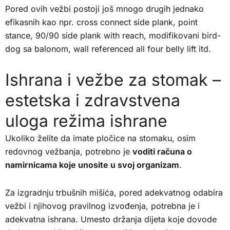
Pored ovih vežbi postoji još mnogo drugih jednako
efikasnih kao npr. cross connect side plank, point
stance, 90/90 side plank with reach, modifikovani bird-
dog sa balonom, wall referenced all four belly lift itd.
Ishrana i vežbe za stomak –
estetska i zdravstvena
uloga režima ishrane
Ukoliko želite da imate pločice na stomaku, osim
redovnog vežbanja, potrebno je
voditi računa o
namirnicama koje unosite u svoj organizam
.
Za izgradnju trbušnih mišića, pored adekvatnog odabira
vežbi i njihovog pravilnog izvođenja, potrebna je i
adekvatna ishrana. Umesto držanja dijeta koje dovode