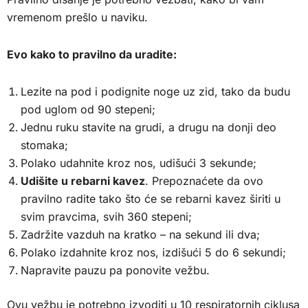
vremenom prešlo u naviku.
Evo kako to pravilno da uradite:
Lezite na pod i podignite noge uz zid, tako da budu
pod uglom od 90 stepeni;
Jednu ruku stavite na grudi, a drugu na donji deo
stomaka;
Polako udahnite kroz nos, udišući 3 sekunde;
Udišite u rebarni kavez
. Prepoznaćete da ovo
pravilno radite tako što će se rebarni kavez širiti u
svim pravcima, svih 360 stepeni;
Zadržite vazduh na kratko – na sekund ili dva;
Polako izdahnite kroz nos, izdišući 5 do 6 sekundi;
Napravite pauzu pa ponovite vežbu.
Ovu vežbu je potrebno izvoditi u 10 respiratornih ciklusa