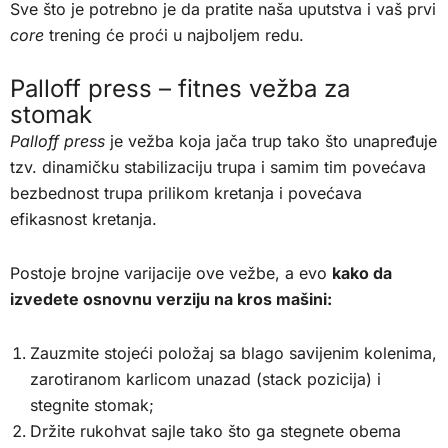
Sve što je potrebno je da pratite naša uputstva i vaš prvi
core
trening će proći u najboljem redu.
Palloff press – fitnes vežba za
stomak
Palloff press
je vežba koja jača trup tako što unapređuje
tzv. dinamičku stabilizaciju trupa i samim tim povećava
bezbednost trupa prilikom kretanja i povećava
efikasnost kretanja.
Postoje brojne varijacije ove vežbe, a evo
kako da
izvedete osnovnu verziju na kros mašini:
Zauzmite stojeći položaj sa blago savijenim kolenima,
zarotiranom karlicom unazad (stack pozicija) i
stegnite stomak;
Držite rukohvat sajle tako što ga stegnete obema