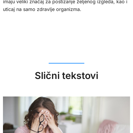
imaju veliki značaj za postizanje željenog izgleda, kao i
uticaj na samo zdravlje organizma.
Slični tekstovi