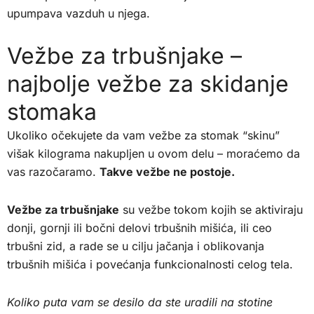
upumpava vazduh u njega.
Vežbe za trbušnjake –
najbolje vežbe za skidanje
stomaka
Ukoliko očekujete da vam vežbe za stomak “skinu”
višak kilograma nakupljen u ovom delu – moraćemo da
vas razočaramo.
Takve vežbe ne postoje.
Vežbe za trbušnjake
su vežbe tokom kojih se aktiviraju
donji, gornji ili bočni delovi trbušnih mišića, ili ceo
trbušni zid, a rade se u cilju jačanja i oblikovanja
trbušnih mišića i povećanja funkcionalnosti celog tela.
Koliko puta vam se desilo da ste uradili na stotine