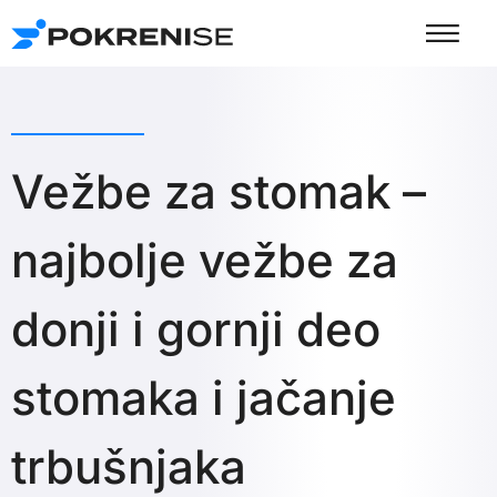
Пређи
на
садржај
Vežbe za stomak –
najbolje vežbe za
donji i gornji deo
stomaka i jačanje
trbušnjaka