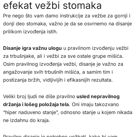
efekat vežbi stomaka
Pre nego što vam damo instrukcije za vežbe za gornji i
donji deo stomaka, važno je da se osvrnemo na disanje
prilikom izvođenja istih.
Disanje igra važnu ulogu
u pravilnom izvođenju vežbi
za trbušnjake, ali i vežbi za sve ostale grupe mišića.
Osim pravilnog izvođenja vežbi, disanje je važno za
angažovanje svih trbušnih mišića, a samim tim i
postizanja bržih, vidljivijih i efikasnijih rezultata.
Veliki broj ljudi ne diše pravilno
usled nepravilnog
držanja i lošeg položaja tela
. Oni imaju takozvano
“hiper naduveno stanje”, odnosno stanje u kojem nikada
ne izdahnu do kraja.
Pravilno disanje je potrebno vežbati, kako bi vam