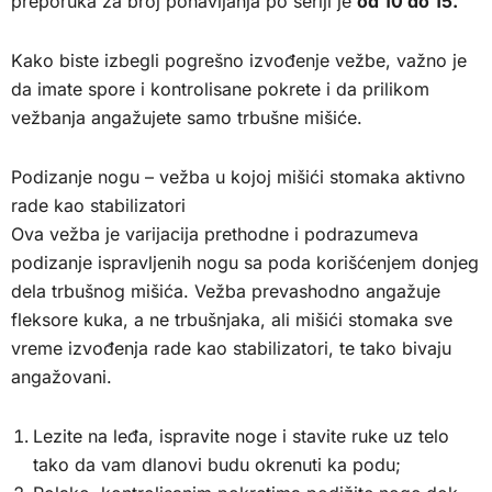
preporuka za broj ponavljanja po seriji je
od 10 do 15.
Kako biste izbegli pogrešno izvođenje vežbe, važno je
da imate spore i kontrolisane pokrete i da prilikom
vežbanja angažujete samo trbušne mišiće.
Podizanje nogu – vežba u kojoj mišići stomaka aktivno
rade kao stabilizatori
Ova vežba je varijacija prethodne i podrazumeva
podizanje ispravljenih nogu sa poda korišćenjem donjeg
dela trbušnog mišića. Vežba prevashodno angažuje
fleksore kuka, a ne trbušnjaka, ali mišići stomaka sve
vreme izvođenja rade kao stabilizatori, te tako bivaju
angažovani.
Lezite na leđa, ispravite noge i stavite ruke uz telo
tako da vam dlanovi budu okrenuti ka podu;