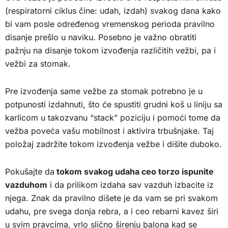
(respiratorni ciklus čine: udah, izdah) svakog dana kako
bi vam posle određenog vremenskog perioda pravilno
disanje prešlo u naviku. Posebno je važno obratiti
pažnju na disanje tokom izvođenja različitih vežbi, pa i
vežbi za stomak.
Pre izvođenja same vežbe za stomak potrebno je u
potpunosti izdahnuti, što će spustiti grudni koš u liniju sa
karlicom u takozvanu “stack” poziciju i pomoći tome da
vežba poveća vašu mobilnost i aktivira trbušnjake. Taj
položaj zadržite tokom izvođenja vežbe i dišite duboko.
Pokušajte da
tokom svakog udaha ceo torzo ispunite
vazduhom
i da prilikom izdaha sav vazduh izbacite iz
njega. Znak da pravilno dišete je da vam se pri svakom
udahu, pre svega donja rebra, a i ceo rebarni kavez širi
u svim pravcima, vrlo slično širenju balona kad se