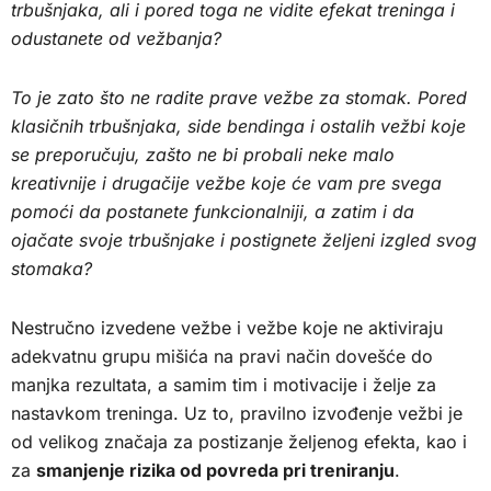
trbušnjaka, ali i pored toga ne vidite efekat treninga i
odustanete od vežbanja?
To je zato što ne radite prave vežbe za stomak. Pored
klasičnih trbušnjaka, side bendinga i ostalih vežbi koje
se preporučuju, zašto ne bi probali neke malo
kreativnije i drugačije vežbe koje će vam pre svega
pomoći da postanete funkcionalniji, a zatim i da
ojačate svoje trbušnjake i postignete željeni izgled svog
stomaka?
Nestručno izvedene vežbe i vežbe koje ne aktiviraju
adekvatnu grupu mišića na pravi način dovešće do
manjka rezultata, a samim tim i motivacije i želje za
nastavkom treninga. Uz to, pravilno izvođenje vežbi je
od velikog značaja za postizanje željenog efekta, kao i
za
smanjenje rizika od povreda pri treniranju
.