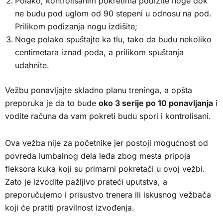
Polako, kontrolisanim pokretima podižite noge dok
ne budu pod uglom od 90 stepeni u odnosu na pod.
Prilikom podizanja nogu izdišite;
Noge polako spuštajte ka tlu, tako da budu nekoliko
centimetara iznad poda, a prilikom spuštanja
udahnite.
Vežbu ponavljajte skladno planu treninga, a opšta
preporuka je da to bude
oko 3 serije po 10 ponavljanja
i
vodite računa da vam pokreti budu spori i kontrolisani.
Ova vežba nije za početnike jer postoji mogućnost od
povreda lumbalnog dela leđa zbog mesta pripoja
fleksora kuka koji su primarni pokretači u ovoj vežbi.
Zato je izvodite pažljivo prateći uputstva, a
preporučujemo i prisustvo trenera ili iskusnog vežbača
koji će pratiti pravilnost izvođenja.