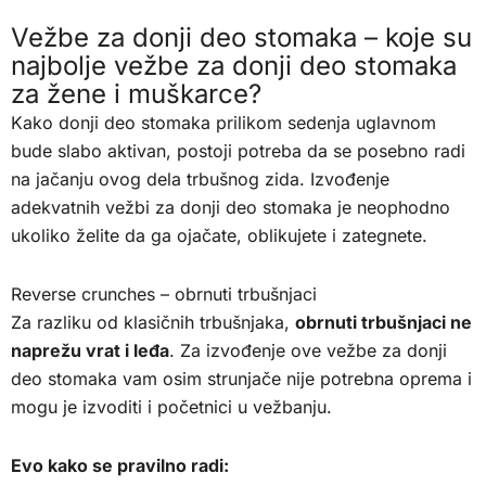
Vežbe za donji deo stomaka – koje su
najbolje vežbe za donji deo stomaka
za žene i muškarce?
Kako donji deo stomaka prilikom sedenja uglavnom
bude slabo aktivan, postoji potreba da se posebno radi
na jačanju ovog dela trbušnog zida. Izvođenje
adekvatnih vežbi za donji deo stomaka je neophodno
ukoliko želite da ga ojačate, oblikujete i zategnete.
Reverse crunches – obrnuti trbušnjaci
Za razliku od klasičnih trbušnjaka,
obrnuti trbušnjaci ne
naprežu vrat i leđa
. Za izvođenje ove vežbe za donji
deo stomaka vam osim strunjače nije potrebna oprema i
mogu je izvoditi i početnici u vežbanju.
Evo kako se pravilno radi: