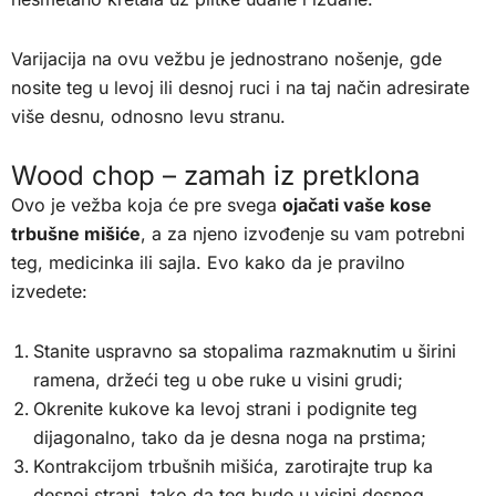
Varijacija na ovu vežbu je jednostrano nošenje, gde
nosite teg u levoj ili desnoj ruci i na taj način adresirate
više desnu, odnosno levu stranu.
Wood chop – zamah iz pretklona
Ovo je vežba koja će pre svega
ojačati vaše kose
trbušne mišiće
, a za njeno izvođenje su vam potrebni
teg, medicinka ili sajla. Evo kako da je pravilno
izvedete:
Stanite uspravno sa stopalima razmaknutim u širini
ramena, držeći teg u obe ruke u visini grudi;
Okrenite kukove ka levoj strani i podignite teg
dijagonalno, tako da je desna noga na prstima;
Kontrakcijom trbušnih mišića, zarotirajte trup ka
desnoj strani, tako da teg bude u visini desnog