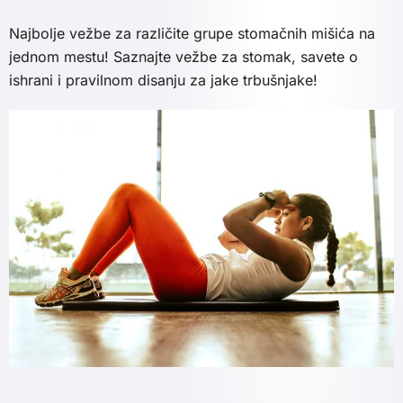
Najbolje vežbe za različite grupe stomačnih mišića na
jednom mestu! Saznajte vežbe za stomak, savete o
ishrani i pravilnom disanju za jake trbušnjake!