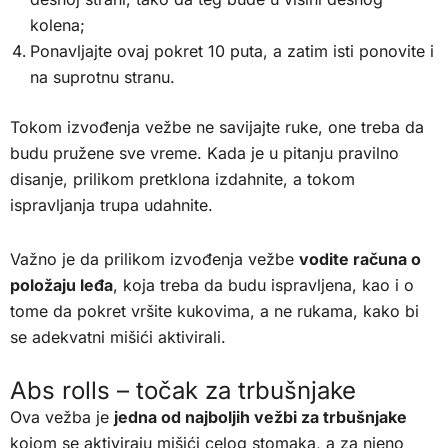
kolena;
Ponavljajte ovaj pokret 10 puta, a zatim isti ponovite i
na suprotnu stranu.
Tokom izvođenja vežbe ne savijajte ruke, one treba da
budu pružene sve vreme. Kada je u pitanju pravilno
disanje, prilikom pretklona izdahnite, a tokom
ispravljanja trupa udahnite.
Važno je da prilikom izvođenja vežbe
vodite računa o
položaju leđa
, koja treba da budu ispravljena, kao i o
tome da pokret vršite kukovima, a ne rukama, kako bi
se adekvatni mišići aktivirali.
Abs rolls – točak za trbušnjake
Ova vežba je
jedna od najboljih vežbi za trbušnjake
kojom se aktiviraju mišići celog stomaka, a za njeno