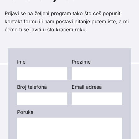
Prijavi se na željeni program tako što ćeš popuniti
kontakt formu ili nam postavi pitanje putem iste, a mi
ćemo ti se javiti u što kraćem roku!
Please leave this field empty.
Ime
Prezime
Broj telefona
Email adresa
Poruka