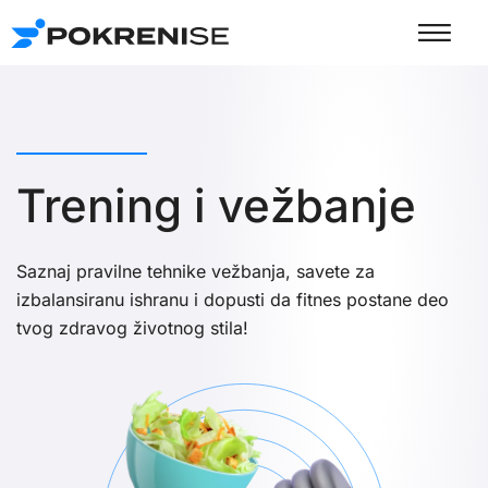
Пређи
на
садржај
Trening i vežbanje
Saznaj pravilne tehnike vežbanja, savete za
izbalansiranu ishranu i dopusti da fitnes postane deo
tvog zdravog životnog stila!