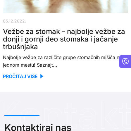
05.12.2022.
Vežbe za stomak – najbolje vežbe za
donji i gornji deo stomaka i jačanje
trbušnjaka
Najbolje vežbe za različite grupe stomačnih mišića na
jednom mestu! Saznajt...
PROČITAJ VIŠE
Kontaktiraj nas